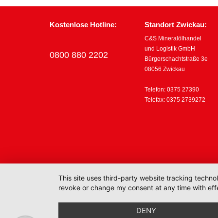
Kostenlose Hotline:
Standort Zwickau:
C&S Mineralölhandel
und Logistik GmbH
0800 880 2202
Bürgerschachtstraße 3e
08056 Zwickau
Telefon: 0375 27390
Telefax: 0375 2739272
This site uses third-party website tracking techno
revoke or change my consent at any time with effe
DENY