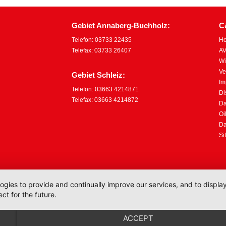
Gebiet Annaberg-Buchholz:
C
Telefon: 03733 22435
H
Telefax: 03733 26407
AV
Wi
Ve
Gebiet Schleiz:
Im
Telefon: 03663 4214871
Di
Telefax: 03663 4214872
Da
Oi
Da
Si
logies to provide and continually improve our services, and to displ
ct for the future.
ACCEPT