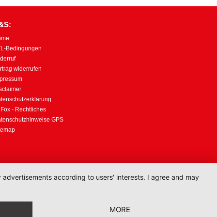
&S:
ome
L-Bedingungen
derruf
rtrag widerrufen
pressum
sclaimer
tenschutzerklärung
lFox - Rechtliches
tenschutzhinweise GPS
temap
ay advertisements according to users' interests. I agree and may
MORE