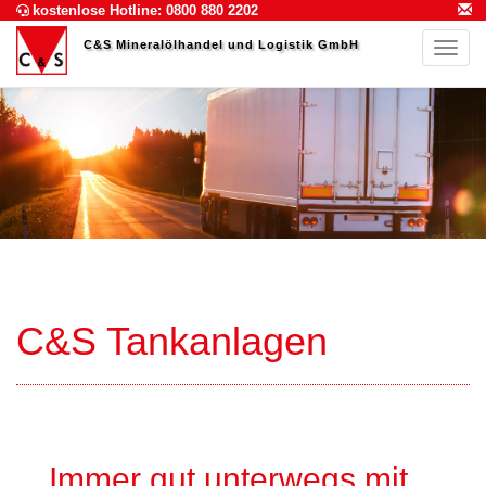
kostenlose Hotline: 0800 880 2202
C&S Mineralölhandel und Logistik GmbH
Navig
C&S Tankanlagen
Immer gut unterwegs mit