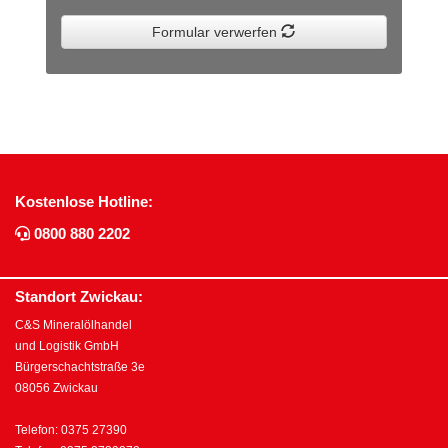
Formular verwerfen
Kostenlose Hotline:
0800 880 2202
Standort Zwickau:
C&S Mineralölhandel
und Logistik GmbH
Bürgerschachtstraße 3e
08056 Zwickau
Telefon: 0375 27390