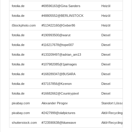
fotolia.de
#69596163@Gina Sanders
Heizöl
fotolia.de
#48805552@BERLINSTOCK
Heizöl
iStockphoto.com
#513422160@Geber86
Heizöl
fotolia.de
#190993500@warut
Diesel
fotolia.de
#116217678@tope007
Diesel
fotolia.de
#133209497@adrian_am13
Diesel
fotolia.de
#107982085@1jaimages
Diesel
fotolia.de
#168289347@BUSARA
Diesel
fotolia.de
#37157856@Kzenon
Diesel
fotolia.de
#16682662@Countrypixel
Diesel
pixabay.com
Alexander Pirogov
Standort Lössau
pixabay.com
#2427999@olafpictures
Altöl-Recycling
shutterstock.com
#723590638@bluewave
Altöl-Recycling