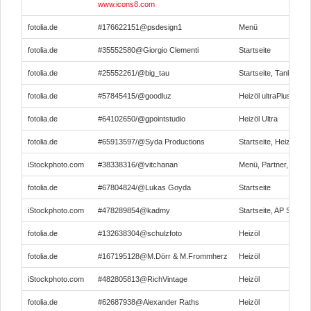
www.icons8.com
fotolia.de
#176622151@psdesign1
Menü
fotolia.de
#35552580@Giorgio Clementi
Startseite
fotolia.de
#25552261/@big_tau
Startseite, Tanknetz
fotolia.de
#57845415/@goodluz
Heizöl ultraPlus
fotolia.de
#64102650/@gpointstudio
Heizöl Ultra
fotolia.de
#65913597/@Syda Productions
Startseite, Heizöle
iStockphoto.com
#38338316/@vitchanan
Menü, Partner, Altöl-
fotolia.de
#67804824/@Lukas Goyda
Startseite
iStockphoto.com
#478289854@kadmy
Startseite, AP Schmie
fotolia.de
#132638304@schulzfoto
Heizöl
fotolia.de
#167195128@M.Dörr & M.Frommherz
Heizöl
iStockphoto.com
#482805813@RichVintage
Heizöl
fotolia.de
#62687938@Alexander Raths
Heizöl